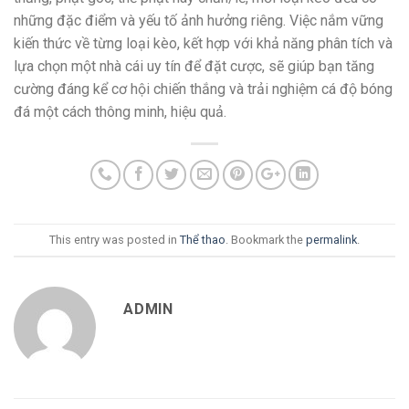
những đặc điểm và yếu tố ảnh hưởng riêng. Việc nắm vững
kiến thức về từng loại kèo, kết hợp với khả năng phân tích và
lựa chọn một nhà cái uy tín để đặt cược, sẽ giúp bạn tăng
cường đáng kể cơ hội chiến thắng và trải nghiệm cá độ bóng
đá một cách thông minh, hiệu quả.
This entry was posted in
Thể thao
. Bookmark the
permalink
.
ADMIN