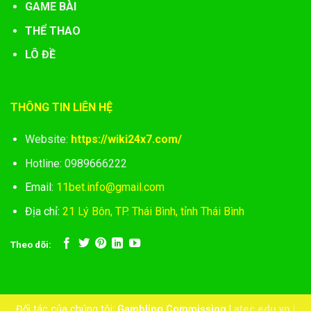
GAME BÀI
THỂ THAO
LÔ ĐỀ
THÔNG TIN LIÊN HỆ
Website:
https://wiki24x7.com/
Hotline: 0989666222
Email:
11bet.info@gmail.com
Địa chỉ:
21 Lý Bôn, TP. Thái Bình, tỉnh Thái Bình
Theo dõi:
Đối tác của chúng tôi:
Gambling Commission
|
atec.edu.vn
|