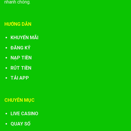
nhanh chóng.
HƯỚNG DẪN
KHUYẾN MÃI
ĐĂNG KÝ
NẠP TIỀN
RÚT TIỀN
TẢI APP
CHUYÊN MỤC
LIVE CASINO
QUAY SỐ