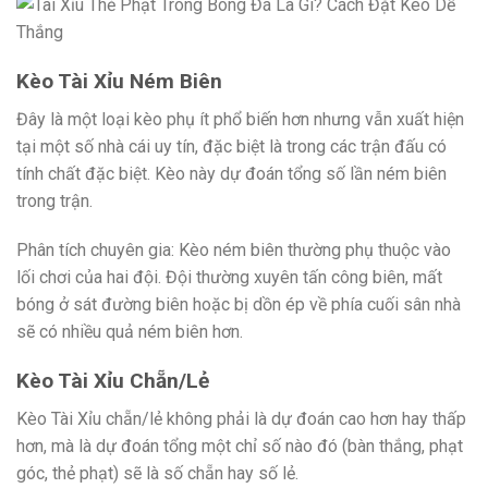
Kèo Tài Xỉu Ném Biên
Đây là một loại kèo phụ ít phổ biến hơn nhưng vẫn xuất hiện
tại một số nhà cái uy tín, đặc biệt là trong các trận đấu có
tính chất đặc biệt. Kèo này dự đoán tổng số lần ném biên
trong trận.
Phân tích chuyên gia: Kèo ném biên thường phụ thuộc vào
lối chơi của hai đội. Đội thường xuyên tấn công biên, mất
bóng ở sát đường biên hoặc bị dồn ép về phía cuối sân nhà
sẽ có nhiều quả ném biên hơn.
Kèo Tài Xỉu Chẵn/Lẻ
Kèo Tài Xỉu chẵn/lẻ không phải là dự đoán cao hơn hay thấp
hơn, mà là dự đoán tổng một chỉ số nào đó (bàn thắng, phạt
góc, thẻ phạt) sẽ là số chẵn hay số lẻ.