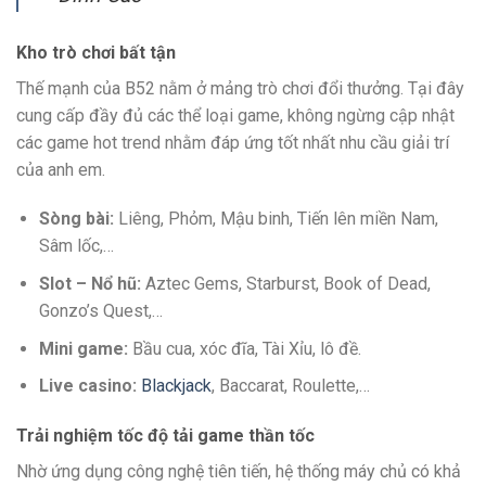
Kho trò chơi bất tận
Thế mạnh của B52 nằm ở mảng trò chơi đổi thưởng. Tại đây
cung cấp đầy đủ các thể loại game, không ngừng cập nhật
các game hot trend nhằm đáp ứng tốt nhất nhu cầu giải trí
của anh em.
Sòng bài:
Liêng, Phỏm, Mậu binh, Tiến lên miền Nam,
Sâm lốc,…
Slot – Nổ hũ:
Aztec Gems, Starburst, Book of Dead,
Gonzo’s Quest,…
Mini game:
Bầu cua, xóc đĩa, Tài Xỉu, lô đề.
Live casino:
Blackjack
, Baccarat, Roulette,…
Trải nghiệm tốc độ tải game thần tốc
Nhờ ứng dụng công nghệ tiên tiến, hệ thống máy chủ có khả