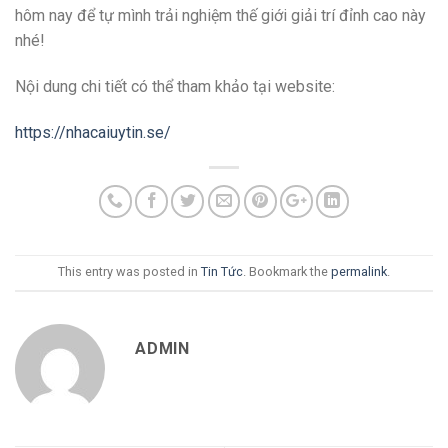
hôm nay để tự mình trải nghiệm thế giới giải trí đỉnh cao này
nhé!
Nội dung chi tiết có thể tham khảo tại website:
https://nhacaiuytin.se/
This entry was posted in
Tin Tức
. Bookmark the
permalink
.
ADMIN