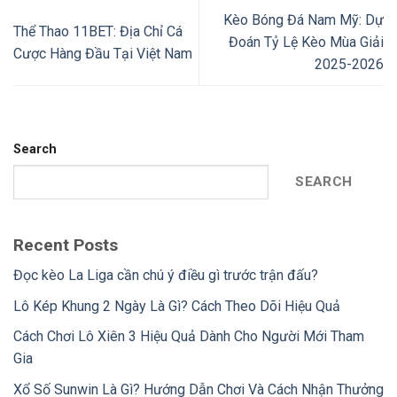
Kèo Bóng Đá Nam Mỹ: Dự
Thể Thao 11BET: Địa Chỉ Cá
Đoán Tỷ Lệ Kèo Mùa Giải
Cược Hàng Đầu Tại Việt Nam
2025-2026
Search
SEARCH
Recent Posts
Đọc kèo La Liga cần chú ý điều gì trước trận đấu?
Lô Kép Khung 2 Ngày Là Gì? Cách Theo Dõi Hiệu Quả
Cách Chơi Lô Xiên 3 Hiệu Quả Dành Cho Người Mới Tham
Gia
Xổ Số Sunwin Là Gì? Hướng Dẫn Chơi Và Cách Nhận Thưởng